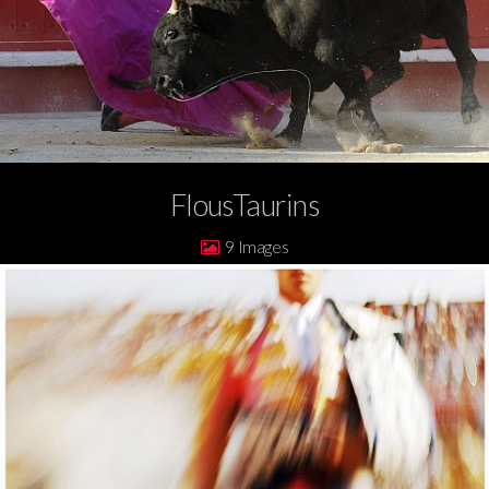
FlousTaurins
9